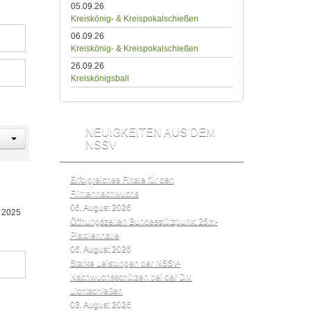
05.09.26
Kreiskönig- & Kreispokalschießen
06.09.26
Kreiskönig- & Kreispokalschießen
26.09.26
Kreiskönigsball
NEUIGKEITEN AUS DEM
NSSV
Erfolgreiches Finale für den
Flintennachwuchs
06. August 2026
e 2025
Öffnungszeiten Bundesstützpunkt 25m-
Pistolenhalle
06. August 2026
Starke Leistungen der NSSV-
Nachwuchsschützen bei der DM
Lichtschießen
03. August 2026