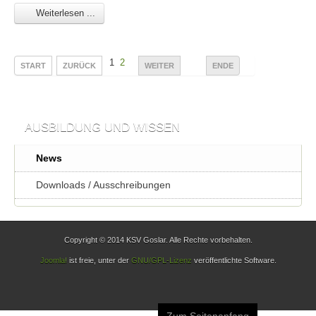
Weiterlesen ...
1
2
START
ZURÜCK
WEITER
ENDE
AUSBILDUNG UND WISSEN
News
Downloads / Ausschreibungen
Copyright © 2014 KSV Goslar. Alle Rechte vorbehalten.
Joomla!
ist freie, unter der
GNU/GPL-Lizenz
veröffentlichte Software.