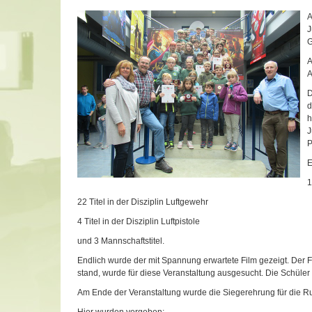
A
J
G
A
D
d
h
J
P
E
1
22 Titel in der Disziplin Luftgewehr
4 Titel in der Disziplin Luftpistole
und 3 Mannschaftstitel.
Endlich wurde der mit Spannung erwartete Film gezeigt. Der 
stand, wurde für diese Veranstaltung ausgesucht. Die Schül
Am Ende der Veranstaltung wurde die Siegerehrung für die