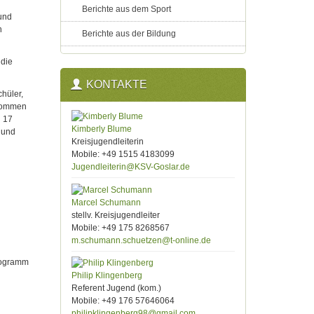
Berichte aus dem Sport
 und
n
Berichte aus der Bildung
 die
KONTAKTE
hüler,
enommen
n 17
Kimberly Blume
 und
Kreisjugendleiterin
Mobile: +49 1515 4183099
Jugendleiterin@KSV-Goslar.de
Marcel Schumann
stellv. Kreisjugendleiter
Mobile: +49 175 8268567
m.schumann.schuetzen@t-online.de
programm
Philip Klingenberg
Referent Jugend (kom.)
Mobile: +49 176 57646064
philipklingenberg98@gmail.com