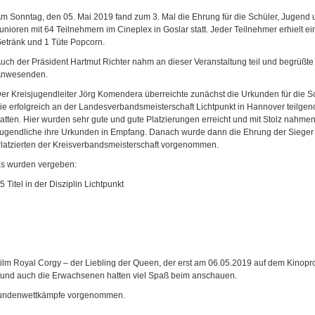
m Sonntag, den 05. Mai 2019 fand zum 3. Mal die Ehrung für die Schüler, Jugend
unioren mit 64 Teilnehmern im Cineplex in Goslar statt. Jeder Teilnehmer erhielt ei
etränk und 1 Tüte Popcorn.
uch der Präsident Hartmut Richter nahm an dieser Veranstaltung teil und begrüßte
Anwesenden.
er Kreisjugendleiter Jörg Komendera überreichte zunächst die Urkunden für die Sc
ie erfolgreich an der Landesverbandsmeisterschaft Lichtpunkt in Hannover teilg
atten. Hier wurden sehr gute und gute Platzierungen erreicht und mit Stolz nahme
ugendliche ihre Urkunden in Empfang. Danach wurde dann die Ehrung der Sieger
latzierten der Kreisverbandsmeisterschaft vorgenommen.
s wurden vergeben:
5 Titel in der Disziplin Lichtpunkt
Film Royal Corgy – der Liebling der Queen, der erst am 06.05.2019 auf dem Kino
er und auch die Erwachsenen hatten viel Spaß beim anschauen.
 Rundenwettkämpfe vorgenommen.