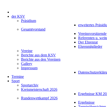
der KSV
Präsidium
erweitertes Präsid
Gesamtvorstand
Vereinsvorsitzende
Referenten u. weit
Der Ehrenrat
Ehrenmitglieder
Vereine
Berichte aus dem KSV
Berichte aus den Vereinen
Gallery
Impressum
Datenschutzerklär
Termine
Sport
Sportarchiv
Kreismeisterschaft 2026
Ergebnisse KM 20
Rundenwettkampf 2026
Ergebnisse
Terminübersichten